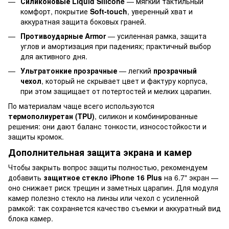
Силиконовые Liquid Silicone
— мягкий тактильный
комфорт, покрытие
Soft-touch
, уверенный хват и
аккуратная защита боковых граней.
Противоударные Armor
— усиленная рамка, защита
углов и амортизация при падениях; практичный выбор
для активного дня.
Ультратонкие прозрачные
— легкий
прозрачный
чехол
, который не скрывает цвет и фактуру корпуса,
при этом защищает от потертостей и мелких царапин.
По материалам чаще всего используются
термополиуретан (TPU)
, силикон и комбинированные
решения: они дают баланс тонкости, износостойкости и
защиты кромок.
Дополнительная защита экрана и камер
Чтобы закрыть вопрос защиты полностью, рекомендуем
добавить
защитное стекло iPhone 16 Plus
на 6.7" экран —
оно снижает риск трещин и заметных царапин. Для модуля
камер полезно стекло на линзы или чехол с усиленной
рамкой: так сохраняется качество съемки и аккуратный вид
блока камер.