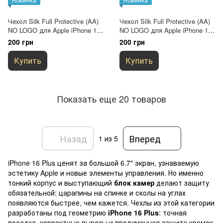
Чехол Silk Full Protective (AA)
Чехол Silk Full Protective (AA)
NO LOGO для Apple iPhone 16
NO LOGO для Apple iPhone 16
Plus (6.7") Желтый / Yellow
Plus (6.7") Желтый / Mellow
200 грн
200 грн
Yellow
Купить
Купить
Показать еще 20 товаров
Назад
Вперед
1
из 5
iPhone 16 Plus ценят за большой 6.7" экран, узнаваемую
эстетику Apple и новые элементы управления. Но именно
тонкий корпус и выступающий
блок камер
делают защиту
обязательной: царапины на спинке и сколы на углах
появляются быстрее, чем кажется. Чехлы из этой категории
разработаны под геометрию
iPhone 16 Plus
: точная
посадка, корректные вырезы и продуманная защита кромок