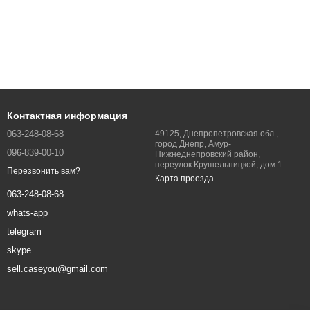
Контактная информация
063-248-08-68
49125, Днепропетровская обл.,
город Днепр, Амур-
096-839-00-10
Нижнеднепровский район,
переулок Крушельницкой, дом 1
Перезвонить вам?
Карта проезда
063-248-08-68
whats-app
telegram
skype
sell.caseyou@gmail.com