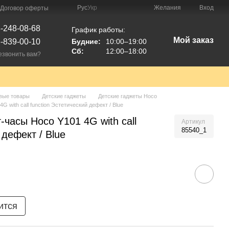
Рус
Укр
Желания
Вход
Договор оферты
-248-08-68
График работы:
Мой заказ
-839-00-10
Будние:
10:00–19:00
Сб:
12:00–18:00
езвонить вам?
вые товары
Детские гаджеты
Детские гаджеты Hoco
 with call function Эстетический дефект / Blue
-часы Hoco Y101 4G with call
Артикул
85540_1
 дефект / Blue
ится