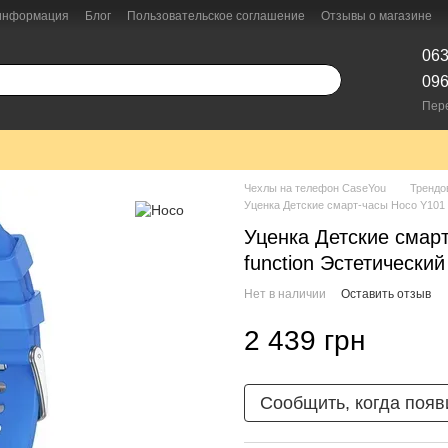
 информация
Блог
Пользовательское соглашение
Отзывы о магазине
063
096
Пер
Чехлы на телефон CaseYou
Трендо
Уценка Детские cмарт-часы Hoco Y101 4G
Уценка Детские cмарт
function Эстетический
Нет в наличии
Оставить отзыв
2 439 грн
Сообщить, когда появ