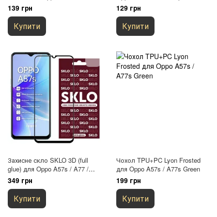
Безбарвний (прозорий)
139 грн
129 грн
Купити
Купити
Захисне скло SKLO 3D (full
Чохол TPU+PC Lyon Frosted
glue) для Oppo A57s / A77 /
для Oppo A57s / A77s Green
A77s Чорний
349 грн
199 грн
Купити
Купити