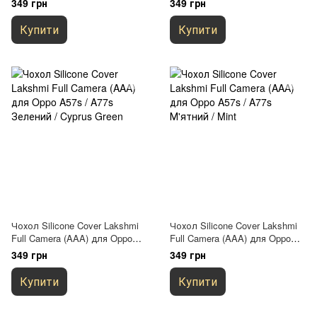
349 грн
349 грн
Blue
Купити
Купити
Чохол Silicone Cover Lakshmi
Чохол Silicone Cover Lakshmi
Full Camera (AAA) для Oppo
Full Camera (AAA) для Oppo
A57s / A77s Зелений / Cyprus
A57s / A77s М'ятний / Mint
349 грн
349 грн
Green
Купити
Купити