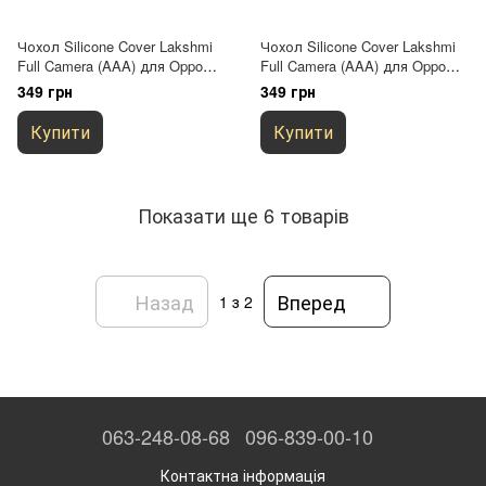
Чохол Silicone Cover Lakshmi
Чохол Silicone Cover Lakshmi
Full Camera (AAA) для Oppo
Full Camera (AAA) для Oppo
A57s / A77s Темно-синій /
A57s / A77s Фіолетовий /
349 грн
349 грн
Midnight blue
Amethyst
Купити
Купити
Показати ще 6 товарів
Назад
Вперед
1
з 2
063-248-08-68
096-839-00-10
Контактна інформація