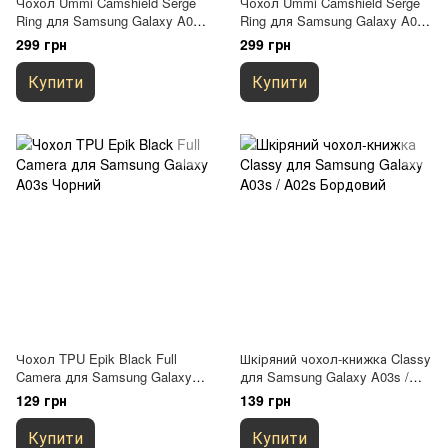
Чохол Ummi Camshield Serge
Чохол Ummi Camshield Serge
Ring для Samsung Galaxy A03s
Ring для Samsung Galaxy A03s
Чорний / Black
Синій / Navy
299 грн
299 грн
Купити
Купити
Чохол TPU Epik Black Full
Шкіряний чохол-книжка Classy
Camera для Samsung Galaxy
для Samsung Galaxy A03s /
A03s Чорний
A02s Бордовий
129 грн
139 грн
Купити
Купити