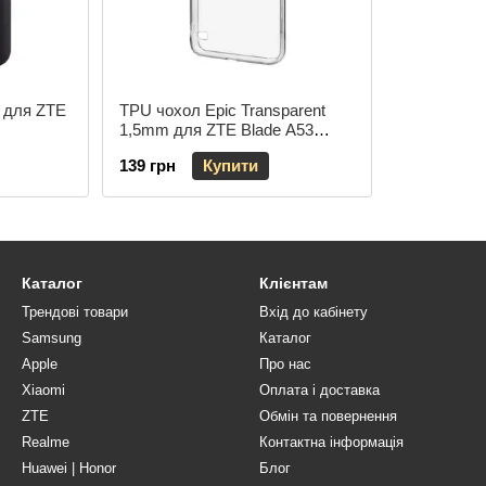
k для ZTE
TPU чохол Epic Transparent
1,5mm для ZTE Blade A53
Безбарвний (прозорий)
139 грн
Купити
Каталог
Клієнтам
Трендові товари
Вхід до кабінету
Samsung
Каталог
Apple
Про нас
Xiaomi
Оплата і доставка
ZTE
Обмін та повернення
Realme
Контактна інформація
Huawei | Honor
Блог