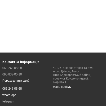
Контактна інформація
063-248-08-68
49125, Дніпропетровська обл.,
місто Дніпро, Амур-
096-839-00-10
Нижньодніпровський район,
провулок Крушельницької,
Передзвонити вам?
будинок 1
Мапа проїзду
063-248-08-68
whats-app
telegram