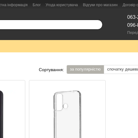
ктна інформація
Блог
Угода користувача
Відгуки про магазин
Договір
063-
096-
Перед
за популярністю
спочатку дешев
Сортування: