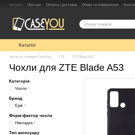
Перейти до основного контенту
Каталог
Про нас
Оплата і доставка
Обмін та повернення
Конта
Каталог
Чохли на телефон CaseYou
ZTE
ZTE Blade A53
Чохли для ZTE Blade A53
Категорія
Чохли
2
Бренд
Epik
2
Форм-фактор чохла
Накладка
2
Тип аксесуару