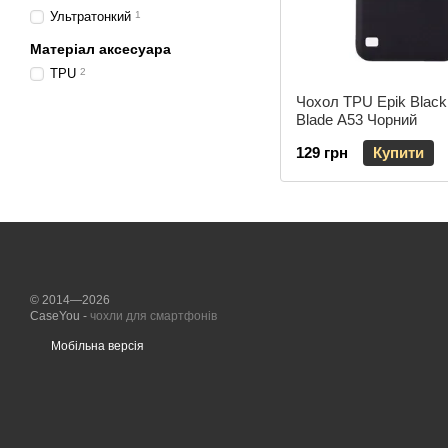
Ультратонкий
1
Матеріал аксесуара
TPU
2
Чохол TPU Epik Blac
Blade A53 Чорний
129 грн
Купити
© 2014—2026
CaseYou -
чохли для смартфонів
Мобільна версія