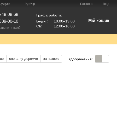
Рус
Укр
Бажання
Вхід
 оферти
248-08-68
Графік роботи:
Мій кошик
839-00-10
Будні:
10:00–19:00
Сб:
12:00–18:00
звонити вам?
ше
спочатку дорожче
за назвою
Відображення: