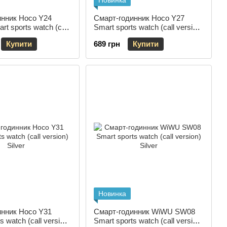
Новинка
инник Hoco Y24
Смарт-годинник Hoco Y27
t sports watch (call
Smart sports watch (call version)
ver
Black
Купити
689 грн
Купити
Новинка
инник Hoco Y31
Смарт-годинник WiWU SW08
s watch (call version)
Smart sports watch (call version)