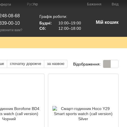
Рус
Укр
Бажання
Вхід
 оферти
248-08-68
Графік роботи:
Мій кошик
839-00-10
Будні:
10:00–19:00
Сб:
12:00–18:00
звонити вам?
ше
спочатку дорожче
за назвою
Відображення: