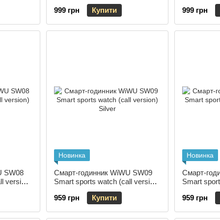
Black
Silver
999 грн
Купити
999 грн
Новинка
Новинка
U SW08
Смарт-годинник WiWU SW09
Смарт-год
l version)
Smart sports watch (call version)
Smart sport
Silver
Black
959 грн
Купити
959 грн