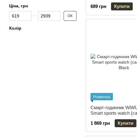
Blue
Ціна, грн
689 грн
Купити
Від Ціна, грн
До Ціна, грн
ОК
Колір
Новинка
Смарт-годинник WiW
Smart sports watch (cal
Black
1 869 грн
Купити