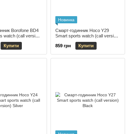
Новинка
нник Borofone BD4
Смарт-годинник Hoco Y29
s watch (call version)
Smart sports watch (call version)
Silver
Купити
859 грн
Купити