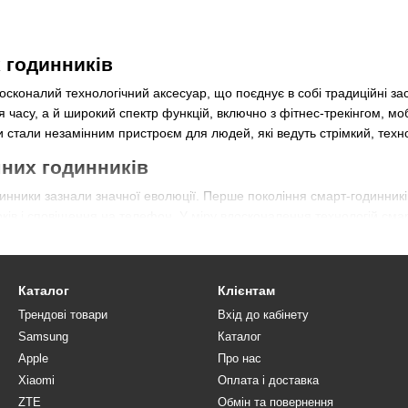
 годинників
осконалий технологічний аксесуар, що поєднує в собі традиційні зас
 часу, а й широкий спектр функцій, включно з фітнес-трекінгом, м
и стали незамінним пристроєм для людей, які ведуть стрімкий, техно
них годинників
инники зазнали значної еволюції. Перше покоління смарт-годинників 
років і сповіщення на телефон. У міру вдосконалення технологій сма
 і голосові помічники. Сьогодні смарт-годинник став невід'ємною 
аних людей і професіоналів.
зумних годинників
Каталог
Клієнтам
Трендові товари
Вхід до кабінету
 безліччю функцій, які відповідають різним потребам користувачів
Samsung
Каталог
ичної активності.
Apple
Про нас
Xiaomi
Оплата і доставка
айважливіших функцій смарт-годинника. Вона включає в себе такі фун
 іншого. Смарт-годинник використовує датчики та алгоритми для від
ZTE
Обмін та повернення