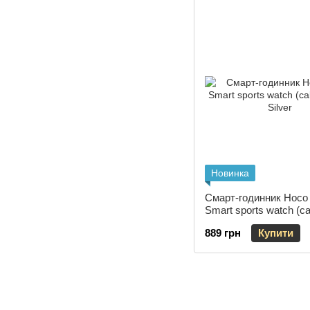
Новинка
Смарт-годинник Hoco
Smart sports watch (cal
Silver
889 грн
Купити