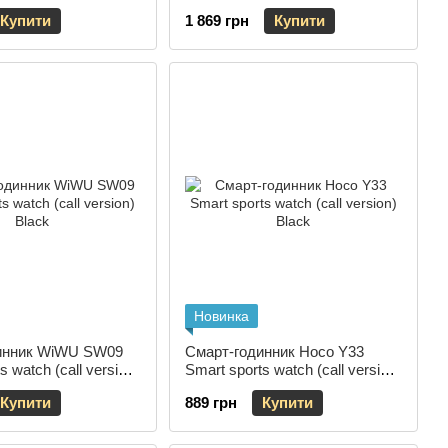
Silver
Купити
1 869 грн
Купити
Новинка
инник WiWU SW09
Смарт-годинник Hoco Y33
s watch (call version)
Smart sports watch (call version)
Black
Купити
889 грн
Купити