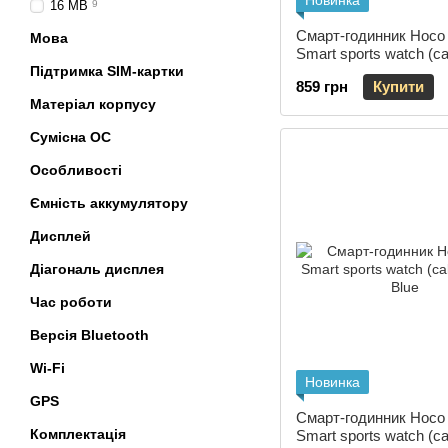
Новинка
16 MB
9
Смарт-годинник Hoco
Мова
Smart sports watch (cal
Підтримка SIM-картки
Black
859 грн
Купити
Матеріал корпусу
Сумісна ОС
Особливості
Ємність аккумулятору
Дисплей
Діагональ дисплея
Час роботи
Версія Bluetooth
Wi-Fi
Новинка
GPS
Смарт-годинник Hoco
Комплектація
Smart sports watch (cal