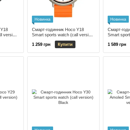
Новинка
Новинка
 Y18
Смарт-годинник Hoco Y18
Смарт-годи
l version)
Smart sports watch (call version)
Smart sport
Gold
Чорний
1 259 грн
Купити
1 589 грн