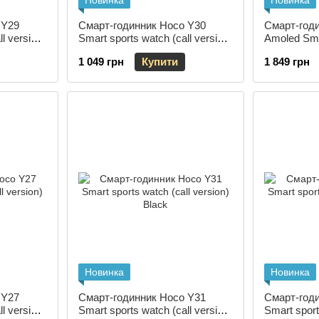
Новинка
Новинка
 Y29
Смарт-годинник Hoco Y30
Смарт-год
l version)
Smart sports watch (call version)
Amoled Smar
Black
version) Sil
1 049 грн
Купити
1 849 грн
Новинка
Новинка
 Y27
Смарт-годинник Hoco Y31
Смарт-год
l version)
Smart sports watch (call version)
Smart sport