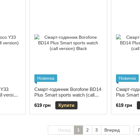
Новинка
Новинка
 Y33
Смарт-годинник Borofone BD14
Смарт-годи
l version)
Plus Smart sports watch (call
Plus Smart 
version) Black
version) Sil
619 грн
Купити
619 грн
Назад
1
2
3
Вперед