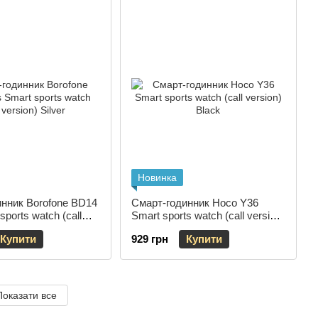
Новинка
нник Borofone BD14
Смарт-годинник Hoco Y36
sports watch (call
Smart sports watch (call version)
ver
Black
Купити
929 грн
Купити
Показати все