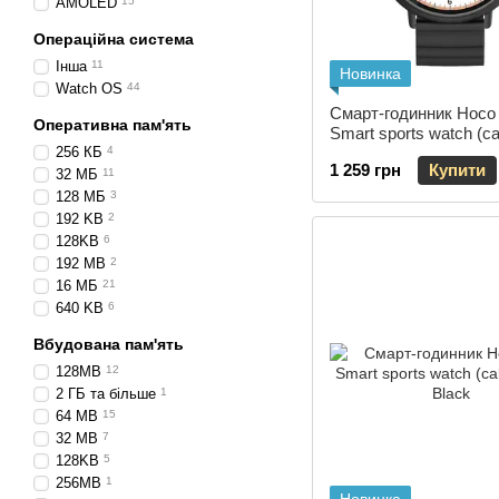
AMOLED
15
Операційна система
Інша
11
Новинка
Watch OS
44
Смарт-годинник Hoco
Оперативна пам'ять
Smart sports watch (cal
256 КБ
4
Black
1 259 грн
Купити
32 МБ
11
128 МБ
3
192 KB
2
128KB
6
192 MB
2
16 МБ
21
640 KB
6
Вбудована пам'ять
128MB
12
2 ГБ та більше
1
64 MB
15
32 MB
7
128KB
5
256MB
1