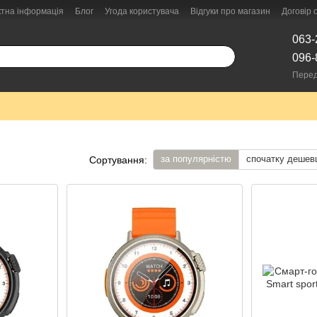
ктна інформація
Блог
Угода користувача
Відгуки про магазин
Договір
063-
096-
Перед
за популярністю
спочатку дешев
Сортування: