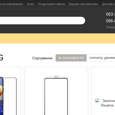
ктна інформація
Блог
Угода користувача
Відгуки про магазин
Договір
063-
096-
Перед
G
за популярністю
спочатку дешев
Сортування: