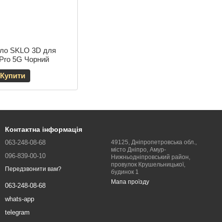
кло SKLO 3D для
Pro 5G Чорний
Купити
Контактна інформація
063-248-08-68
49125, Дніпропетровська обл.,
місто Дніпро, Амур-
096-839-00-10
Нижньодніпровський район,
провулок Крушельницької,
Передзвонити вам?
будинок 1
Мапа проїзду
063-248-08-68
whats-app
telegram