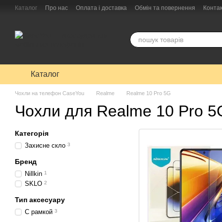
Перейти до основного контенту
Каталог
Про нас
Оплата і доставка
Обмін та повернення
Конта
Каталог
Чохли на телефон CaseYou
Realme
Realme 10 Pro 5G
Чохли для Realme 10 Pro 5
Категорія
Захисне скло
3
Бренд
Nillkin
1
SKLO
2
Тип аксесуару
С рамкой
3