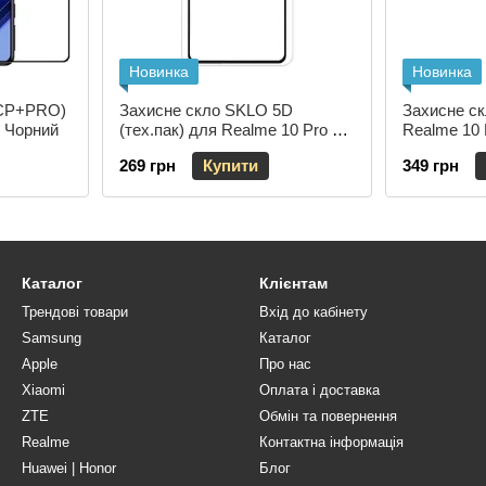
Новинка
Новинка
 (CP+PRO)
Захисне скло SKLO 5D
Захисне с
G Чорний
(тех.пак) для Realme 10 Pro 5G
Realme 10 
Чорний
269 грн
Купити
349 грн
Каталог
Клієнтам
Трендові товари
Вхід до кабінету
Samsung
Каталог
Apple
Про нас
Xiaomi
Оплата і доставка
ZTE
Обмін та повернення
Realme
Контактна інформація
Huawei | Honor
Блог