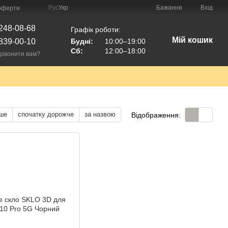
Рус
Укр
Бажання
Вхід
 оферти
248-08-68
Графік роботи:
Мій кошик
839-00-10
Будні:
10:00–19:00
Сб:
12:00–18:00
звонити вам?
ше
спочатку дорожче
за назвою
Відображення: