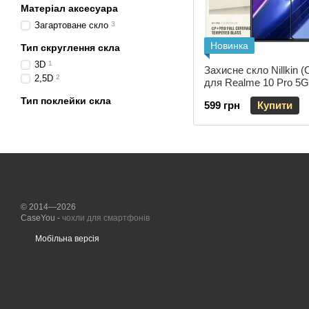
Матеріал аксесуара
Загартоване скло
3
Новинка
Тип скруглення скла
3D
1
Захисне скло Nillkin
2,5D
2
для Realme 10 Pro 5
Тип поклейки скла
599 грн
Купити
© 2014—2026
CaseYou -
чохли для смартфонів
Мобільна версія