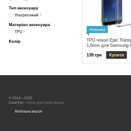
Тип аксесуару
Ультратонкий
1
Матеріал аксесуара
Новинка
TPU
1
TPU чохол Epic Trans
Колір
1,5mm для Samsung 
Galaxy S8 Безбарвни
139 грн
Купити
(прозорий)
© 2014—2026
CaseYou -
чохли для смартфонів
Мобільна версія