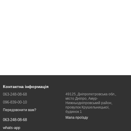
Контактна інформація
063-248-08-68
49125, Дніпропетровська обл.,
місто Дніпро, Амур-
096-839-00-10
Нижньодніпровський район,
провулок Крушельницької,
Передзвонити вам?
будинок 1
Мапа проїзду
063-248-08-68
whats-app