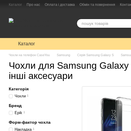
Перейти до основного контенту
Каталог
Про нас
Оплата і доставка
Обмін та повернення
Конта
Каталог
Чохли на телефон CaseYou
Samsung
Серія Samsung Galaxy S
Samsu
Чохли для Samsung Galaxy 
інші аксесуари
Категорія
Чохли
1
Бренд
Epik
1
Форм-фактор чохла
Накладка
1