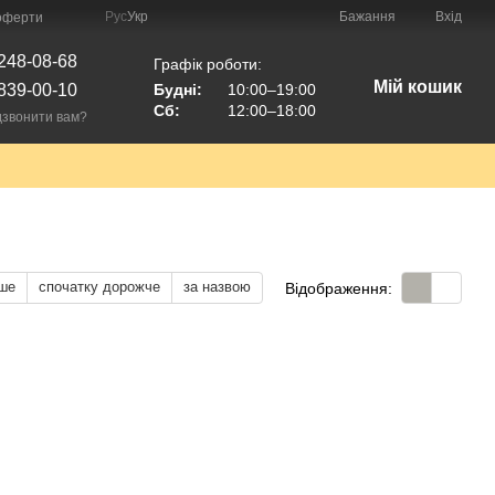
Рус
Укр
Бажання
Вхід
 оферти
248-08-68
Графік роботи:
Мій кошик
839-00-10
Будні:
10:00–19:00
Сб:
12:00–18:00
звонити вам?
ше
спочатку дорожче
за назвою
Відображення: