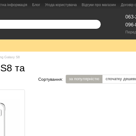
ктна інформація
Блог
Угода користувача
Відгуки про магазин
Договір
063-
096-
Перед
ng Galaxy S8
S8 та
за популярністю
спочатку дешев
Сортування: