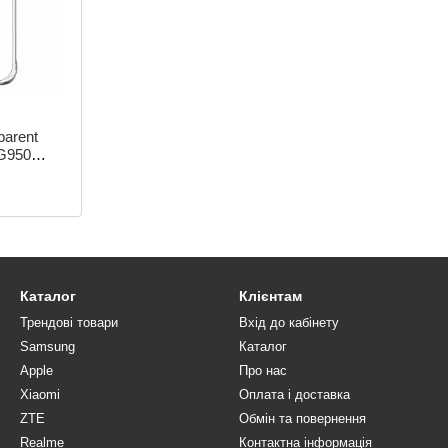
parent
G950
й
Каталог
Клієнтам
Трендові товари
Вхід до кабінету
Samsung
Каталог
Apple
Про нас
Xiaomi
Оплата і доставка
ZTE
Обмін та повернення
Realme
Контактна інформація