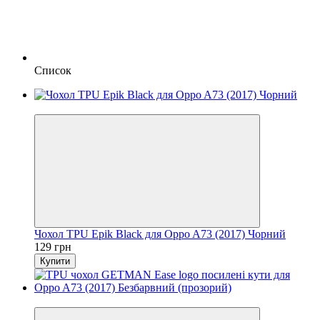
Список
Новинка
Чохол TPU Epik Black для Oppo A73 (2017) Чорний
129 грн
Купити
Новинка