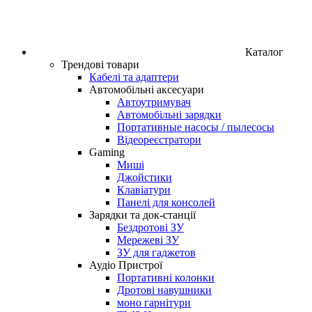
Каталог
Трендові товари
Кабелі та адаптери
Автомобільні аксесуари
Автоутримувач
Автомобільні зарядки
Портативные насосы / пылесосы
Відеореєстратори
Gaming
Миші
Джойстики
Клавіатури
Панелі для консолей
Зарядки та док-станції
Бездротові ЗУ
Мережеві ЗУ
ЗУ для гаджетов
Аудіо Пристрої
Портативні колонки
Дротові навушники
моно гарнітури