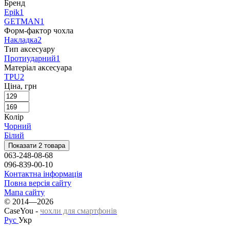
Бренд
Epik
1
GETMAN
1
Форм-фактор чохла
Накладка
2
Тип аксесуару
Протиударний
1
Матеріал аксесуара
TPU
2
Ціна, грн
Колір
Чорний
Білий
Показати 2 товара
063-248-08-68
096-839-00-10
Контактна інформація
Повна версія сайту
Мапа сайту
© 2014—2026
CaseYou -
чохли для смартфонів
Рус
Укр