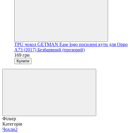
TPU чохол GETMAN Ease logo посилені кути для Oppo
A73 (2017) Безбарвний (прозорий)
169 грн
Купити
Фільтр
Категорія
Чохли
2