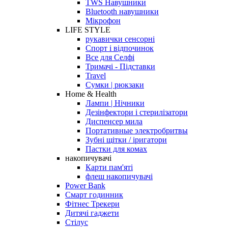
TWS Навушники
Bluetooth навушники
Мікрофон
LIFE STYLE
рукавички сенсорні
Спорт і відпочинок
Все для Селфі
Тримачі - Підставки
Travel
Сумки | рюкзаки
Home & Health
Лампи | Нічники
Дезінфектори і стерилізатори
Диспенсер мила
Портативные электробритвы
Зубні щітки / іригатори
Пастки для комах
накопичувачі
Карти пам'яті
флеш накопичувачі
Power Bank
Смарт годинник
Фітнес Трекери
Дитячі гаджети
Стілус