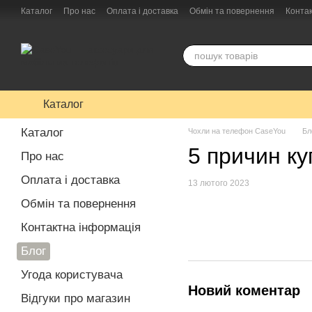
Перейти до основного контенту
Каталог
Про нас
Оплата і доставка
Обмін та повернення
Конта
Каталог
Каталог
Чохли на телефон CaseYou
Бл
5 причин ку
Про нас
Оплата і доставка
13 лютого 2023
Обмін та повернення
Контактна інформація
Блог
Угода користувача
Новий коментар
Відгуки про магазин