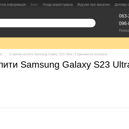
ктна інформація
Блог
Угода користувача
Відгуки про магазин
Договір
063-
096-
Перед
ог
5 причин купити Samsung Galaxy S23 Ultra і 3 причини не купувати
пити Samsung Galaxy S23 Ultra