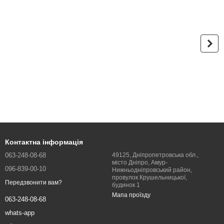
Контактна інформація
063-248-08-68
49125, Дніпропетровська обл.,
місто Дніпро, Амур-
096-839-00-10
Нижньодніпровський район,
провулок Крушельницької,
Передзвонити вам?
будинок 1
Мапа проїзду
063-248-08-68
whats-app