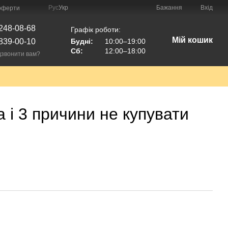
Рус
Укр
Бажання
Вхід
 оферти
248-08-68
Графік роботи:
Мій кошик
839-00-10
Будні:
10:00–19:00
Сб:
12:00–18:00
звонити вам?
 і 3 причини не купувати