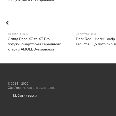
10 жовтня 2025
28 лютого 2023
Огляд Poco X7 та X7 Pro —
Dark Red - Новий колір
потужні смартфони середнього
Pro: Усе, що потрібно з
класу з AMOLED-екранами
© 2014—2026
CaseYou -
чохли для смартфонів
Мобільна версія