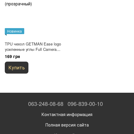
Новинка
TPU чехол GETMAN Ease logo
усиленные углы Full Camera
для Motorola Moto G22
169 грн
Бесцветный (прозрачный)
Купить
063-248-08-68
096-839-00-10
Контактная информация
Полная версия сайта