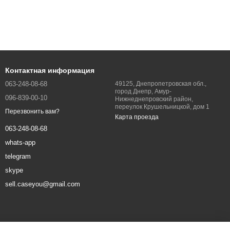
Контактная информация
063-248-08-68
49125, Днепропетровская обл.,
город Днепр, Амур-
096-839-00-10
Нижнеднепровский район,
переулок Крушельницкой, дом 1
Перезвонить вам?
Карта проезда
063-248-08-68
whats-app
telegram
skype
sell.caseyou@gmail.com