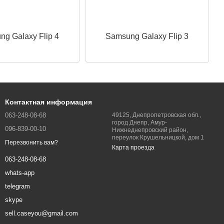
g Galaxy Flip 4
Samsung Galaxy Flip 3
Контактная информация
063-248-08-68
49125, Днепропетровская обл.,
город Днепр, Амур-
096-839-00-10
Нижнеднепровский район,
переулок Крушельницкой, дом 1
Перезвонить вам?
Карта проезда
063-248-08-68
whats-app
telegram
skype
sell.caseyou@gmail.com