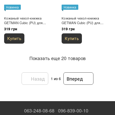
Новинка
Новинка
Кожаный чехол-книжка
Кожаный чехол-книжка
GETMAN Cubic (PU) для
GETMAN Cubic (PU) для
Xiaomi Redmi Note 13 Pro 4G /
Xiaomi Redmi Note 13 Pro 4G /
319 грн
319 грн
Poco M6 Pro 4G Красный
Poco M6 Pro 4G Черный
Купить
Купить
Показать еще 20 товаров
Назад
Вперед
1
из 6
063-248-08-68
096-839-00-10