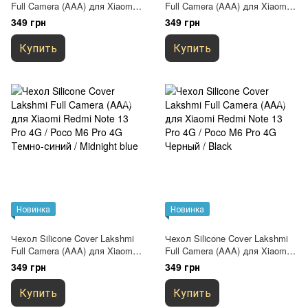
Full Camera (AAA) для Xiaomi
Full Camera (AAA) для Xiaomi
Redmi Note 13 Pro 4G / Poco
Redmi Note 13 Pro 4G / Poco
349 грн
349 грн
M6 Pro 4G Зеленый / Cyprus
M6 Pro 4G Розовый / Pink
Green
Sand
Купить
Купить
Новинка
Новинка
Чехол Silicone Cover Lakshmi
Чехол Silicone Cover Lakshmi
Full Camera (AAA) для Xiaomi
Full Camera (AAA) для Xiaomi
Redmi Note 13 Pro 4G / Poco
Redmi Note 13 Pro 4G / Poco
349 грн
349 грн
M6 Pro 4G Темно-синий /
M6 Pro 4G Черный / Black
Midnight blue
Купить
Купить