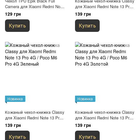
Чехол TPU Epik Black Full
Кожаный чехол-книжка Classy
Camera для Xiaomi Redmi Note
для Xiaomi Redmi Note 13 Pro
13 Pro 4G / Poco M6 Pro 4G
4G / Poco M6 Pro 4G Rose Gold
129 грн
139 грн
Черный
Купить
Купить
Новинка
Новинка
Кожаный чехол-книжка Classy
Кожаный чехол-книжка Classy
для Xiaomi Redmi Note 13 Pro
для Xiaomi Redmi Note 13 Pro
4G / Poco M6 Pro 4G Зеленый
4G / Poco M6 Pro 4G Золотой
139 грн
139 грн
Купить
Купить