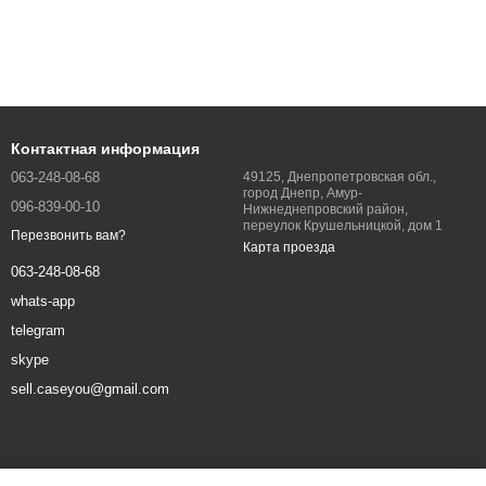
Контактная информация
063-248-08-68
49125, Днепропетровская обл.,
город Днепр, Амур-
096-839-00-10
Нижнеднепровский район,
переулок Крушельницкой, дом 1
Перезвонить вам?
Карта проезда
063-248-08-68
whats-app
telegram
skype
sell.caseyou@gmail.com