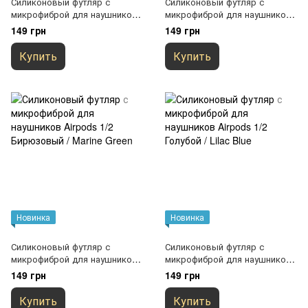
Силиконовый футляр с
Силиконовый футляр с
микрофиброй для наушников
микрофиброй для наушников
Airpods 1/2 Темно-синий /
Airpods 1/2 Зеленый / Pine
149 грн
149 грн
Midnight blue
Needle
Купить
Купить
Новинка
Новинка
Силиконовый футляр с
Силиконовый футляр с
микрофиброй для наушников
микрофиброй для наушников
Airpods 1/2 Бирюзовый /
Airpods 1/2 Голубой / Lilac Blue
149 грн
149 грн
Marine Green
Купить
Купить