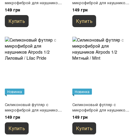
микрофиброй для наушников
микрофиброй для наушников
Airpods 1/2 Зеленый / Pine
Airpods 1/2 Зеленый /
149 грн
149 грн
green
Spearmint
Купить
Купить
Новинка
Новинка
Силиконовый футляр с
Силиконовый футляр с
микрофиброй для наушников
микрофиброй для наушников
Airpods 1/2 Лиловый / Lilac
Airpods 1/2 Мятный / Mint
149 грн
149 грн
Pride
Купить
Купить