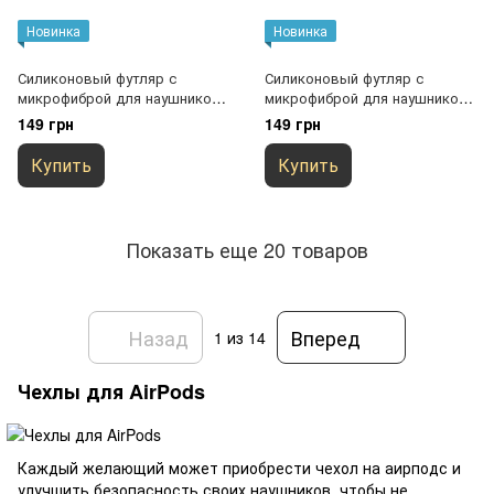
Новинка
Новинка
Силиконовый футляр с
Силиконовый футляр с
микрофиброй для наушников
микрофиброй для наушников
Airpods 1/2 Розовый / Barbie
Airpods 1/2 Белый / White
149 грн
149 грн
pink
Купить
Купить
Показать еще 20 товаров
Назад
Вперед
1
из 14
Чехлы для AirPods
Каждый желающий может приобрести чехол на аирподс и
улучшить безопасность своих наушников, чтобы не