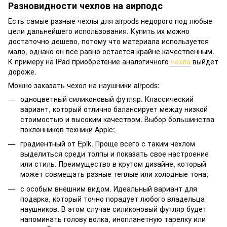
Разновидности чехлов на аирподс
Есть самые разные чехлы для airpods недорого под любые
цели дальнейшего использования. Купить их можно
достаточно дешево, потому что материала используется
мало, однако он все равно остается крайне качественным.
К примеру на iPad приобретение аналогичного
чехла
выйдет
дороже.
Можно заказать чехол на наушники airpods:
одноцветный силиконовый футляр. Классический
вариант, который отлично балансирует между низкой
стоимостью и высоким качеством. Выбор большинства
поклонников техники Apple;
градиентный от Epik. Проще всего с таким чехлом
выделиться среди толпы и показать свое настроение
или стиль. Преимущество в крутом дизайне, который
может совмещать разные теплые или холодные тона;
с особым внешним видом. Идеальный вариант для
подарка, который точно порадует любого владельца
наушников. В этом случае силиконовый футляр будет
напоминать голову волка, инопланетную тарелку или