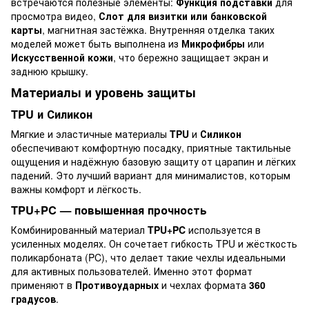
встречаются полезные элементы:
Функция подставки
для
просмотра видео,
Слот для визитки или банковской
карты
, магнитная застёжка. Внутренняя отделка таких
моделей может быть выполнена из
Микрофибры
или
Искусственной кожи
, что бережно защищает экран и
заднюю крышку.
Материалы и уровень защиты
TPU и Силикон
Мягкие и эластичные материалы
TPU
и
Силикон
обеспечивают комфортную посадку, приятные тактильные
ощущения и надёжную базовую защиту от царапин и лёгких
падений. Это лучший вариант для минималистов, которым
важны комфорт и лёгкость.
TPU+PC — повышенная прочность
Комбинированный материал
TPU+PC
используется в
усиленных моделях. Он сочетает гибкость TPU и жёсткость
поликарбоната (PC), что делает такие чехлы идеальными
для активных пользователей. Именно этот формат
применяют в
Противоударных
и чехлах формата
360
градусов
.