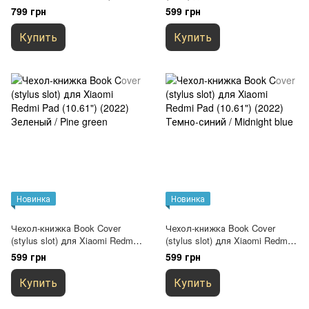
Прозрачный
(10.61") Прозрачное
799 грн
599 грн
Купить
Купить
Новинка
Новинка
Чехол-книжка Book Cover
Чехол-книжка Book Cover
(stylus slot) для Xiaomi Redmi
(stylus slot) для Xiaomi Redmi
Pad (10.61") (2022) Зеленый /
Pad (10.61") (2022) Темно-
599 грн
599 грн
Pine green
синий / Midnight blue
Купить
Купить