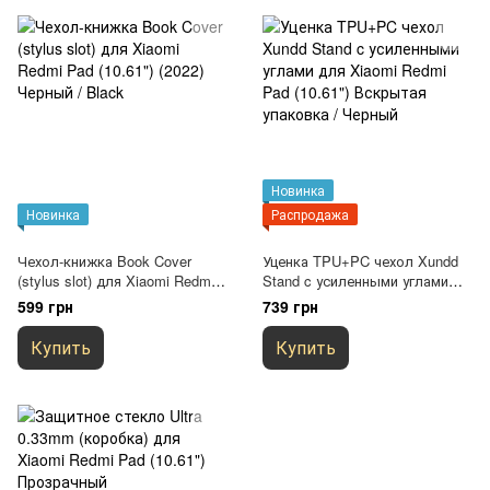
Новинка
Новинка
Распродажа
Чехол-книжка Book Cover
Уценка TPU+PC чехол Xundd
(stylus slot) для Xiaomi Redmi
Stand c усиленными углами
Pad (10.61") (2022) Черный /
для Xiaomi Redmi Pad (10.61")
599 грн
739 грн
Black
Вскрытая упаковка / Черный
Купить
Купить