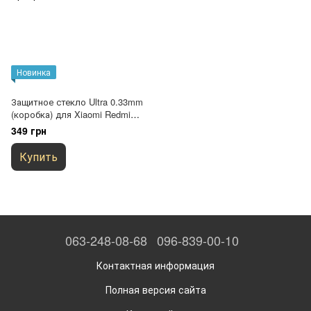
Новинка
Защитное стекло Ultra 0.33mm
(коробка) для Xiaomi Redmi
Pad (10.61") Прозрачный
349 грн
Купить
063-248-08-68
096-839-00-10
Контактная информация
Полная версия сайта