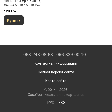
Чехол TPU Epik Black для
Xiaomi Mi 10 / Mi 10 Pro
Черный
129 грн
Купить
063-248-08-68
096-839-00-10
Контактная информация
Полная версия сайта
Карта сайта
© 2014—2026
CaseYou -
чехлы для смартфонов
Рус
Укр