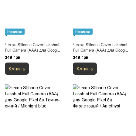
Новинка
Новинка
Чехол Silicone Cover Lakshmi
Чехол Silicone Cover Lakshmi
Full Camera (AAA) для Google
Full Camera (AAA) для Google
Pixel 8a Серый / Dark Gray
Pixel 8a Сиреневый / Dasheen
349 грн
349 грн
Купить
Купить