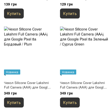
Pixel 8a Бесцветный
Черный
139 грн
129 грн
(прозрачный)
Купить
Купить
Новинка
Новинка
Чехол Silicone Cover Lakshmi
Чехол Silicone Cover Lakshmi
Full Camera (AAA) для Google
Full Camera (AAA) для Google
Pixel 8a Бордовый / Plum
Pixel 8a Зеленый / Cyprus
349 грн
349 грн
Green
Купить
Купить