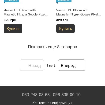
Чехол TPU Bloom with
Чехол TPU Bloom with
Magnetic Fit для Google Pixel
Magnetic Fit для Google Pixel
8a Green
8a Black
329 грн
329 грн
Купить
Купить
Показать еще 8 товаров
Назад
Вперед
1
из 2
063-248-08-68
096-839-00-10
Контактная информация