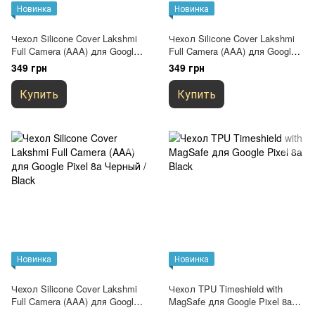
Новинка
Новинка
Чехол Silicone Cover Lakshmi
Чехол Silicone Cover Lakshmi
Full Camera (AAA) для Google
Full Camera (AAA) для Google
Pixel 8a Темно-синий / Midnight
Pixel 8a Фиолетовый /
349 грн
349 грн
blue
Amethyst
Купить
Купить
Новинка
Новинка
Чехол Silicone Cover Lakshmi
Чехол TPU Timeshield with
Full Camera (AAA) для Google
MagSafe для Google Pixel 8a
Pixel 8a Черный / Black
Black