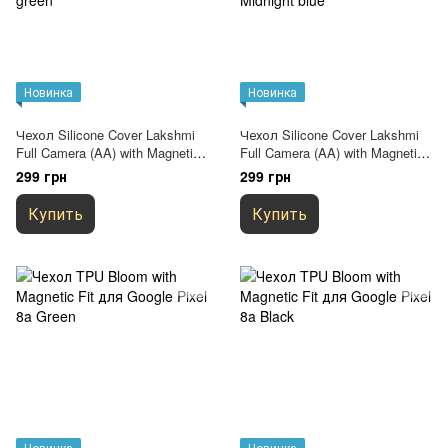
Новинка
Новинка
Чехол Silicone Cover Lakshmi
Чехол Silicone Cover Lakshmi
Full Camera (AA) with Magnetic
Full Camera (AA) with Magnetic
Fit для Google Pixel 8a
Fit для Google Pixel 8a Темно-
299 грн
299 грн
Зеленый / Dark green
синий / Midnight blue
Купить
Купить
Новинка
Новинка