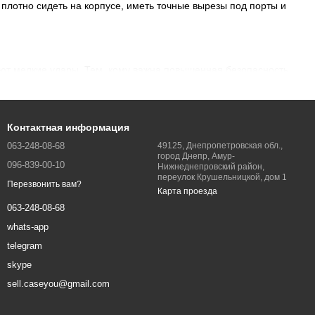
н плотно сидеть на корпусе, иметь точные вырезы под порты и
ют мелкие удары. Тем, кому важна повышенная безопасность,
-книжки: они закрывают экран, а многие модели
айте прозрачные варианты — они защищают корпус и при этом
Контактная информация
063-248-08-68
49125, Днепропетровская обл.,
город Днепр, Амур-
трещин, а стекло на камеру помогает уберечь линзы от
096-839-00-10
Нижнеднепровский район,
переулок Крушельницкой, дом 1
повышают комфорт использования Infinix Hot и помогают
Перезвонить вам?
Карта проезда
063-248-08-68
whats-app
Днепр, Одессу, Киев, Львов и другие города. Выбирайте
telegram
 функциональность.
skype
sell.caseyou@gmail.com