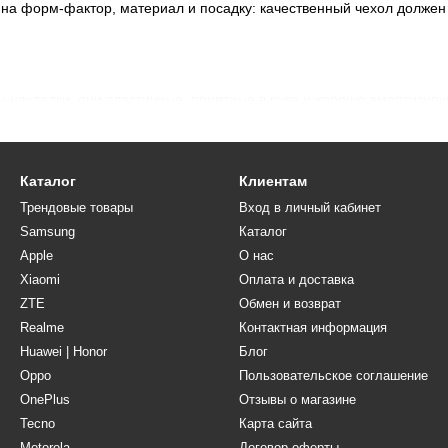
есь на форм-фактор, материал и посадку: качественный чехол долже
накладки: они эластичные, приятные в руке и хорошо амортизиру
 плотной рамкой. Любителям практичности обычно нравятся чехлы
дневных задач. Если хочется сохранить дизайн смартфона, выбир
Каталог
Клиентам
ащита камеры и полезные мелочи
Трендовые товары
Вход в личный кабинет
Samsung
Каталог
ары: защитное стекло на экран снижает риск появления царапин и 
и, зарядные устройства, адаптеры и держатели. Такие аксессуары 
Apple
О нас
Xiaomi
Оплата и доставка
ZTE
Обмен и возврат
nix Hot
Realme
Контактная информация
т-магазине CaseYou.com.ua. Доставка доступна по всей Украине — в 
Huawei | Honor
Блог
и пользуйтесь смартфоном спокойно, сохраняя его внешний вид и
Oppo
Пользовательское соглашение
OnePlus
Отзывы о магазине
Hot
Tecno
Карта сайта
Motorola
Договор оферты