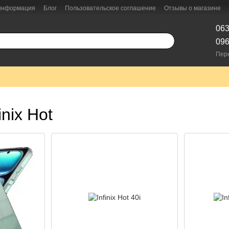
 информация
Блог
Пользовательское соглашение
Отзывы о магазине
063
096
Пер
nix Hot