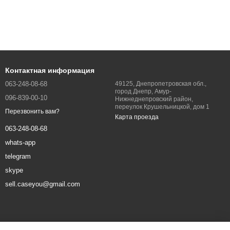
Контактная информация
063-248-08-68
49125, Днепропетровская обл.,
город Днепр, Амур-
096-839-00-10
Нижнеднепровский район,
переулок Крушельницкой, дом 1
Перезвонить вам?
Карта проезда
063-248-08-68
whats-app
telegram
skype
sell.caseyou@gmail.com