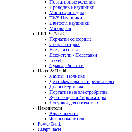
Портативные колонки
Проводные наушники
Моно гарнитуры
TWS Наушники
Bluetooth наушники
Микрофон
LIFE STYLE
Перчатки сенсорные
Спорт и отдых
Все для селфи
Держатели - Подставки
Travel
Сумки | Рюкзаки
Home & Health
Лампы | Ночники
Дезинфекторы и стерилизаторы
Диспенсер мыла
Портативные электробритвы
Зубные щетки / ирригаторы
Ловушки для насекомых
Накопители
Карты памяти
Флеш накопители
Power Bank
Смарт часы