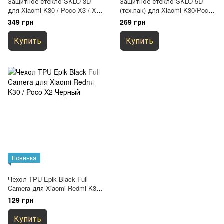
Защитное стекло SKLO 3D
Защитное стекло SKLO 5D
для Xiaomi K30 / Poco X3 / X3
(тех.пак) для Xiaomi K30/Poco
NFC / X3 Pro / Mi 10T/ Mi 10T
X3 NFC/X3 Pro/Mi 10T/Mi 10T
349 грн
269 грн
Pro Черный
Pro Черный
Купить
Купить
Новинка
Чехол TPU Epik Black Full
Camera для Xiaomi Redmi K30 /
Poco X2 Черный
129 грн
Купить