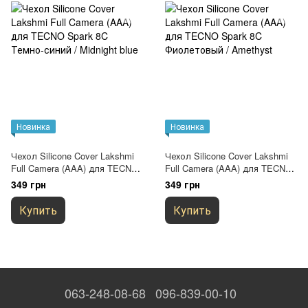
Новинка
Новинка
Чехол Silicone Cover Lakshmi
Чехол Silicone Cover Lakshmi
Full Camera (AAA) для TECNO
Full Camera (AAA) для TECNO
Spark 8C Темно-синий /
Spark 8C Фиолетовый /
349 грн
349 грн
Midnight blue
Amethyst
Купить
Купить
063-248-08-68
096-839-00-10