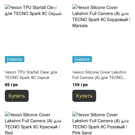
Новинка
Новинка
Чехол TPU Starfall Clear для
Чехол Silicone Cover Lakshmi
TECNO Spark 8C Серый
Full Camera (A) для TECNO
Spark 8C Бордовый / Marsala
89 грн
159 грн
Купить
Купить