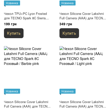
Новинка
Новинка
Чехол TPU+PC Lyon Frosted
Чехол Silicone Cover Lakshmi
для TECNO Spark 8C Sierra
Full Camera (AAA) для TECNO
Blue
Spark 8C Мятный / Mint
199 грн
349 грн
Купить
Купить
Новинка
Новинка
Чехол Silicone Cover Lakshmi
Чехол Silicone Cover Lakshmi
Full Camera (AAA) для TECNO
Full Camera (AAA) для TECNO
Spark 8C Розовый / Barbie pink
Spark 8C Розовый / Light pink