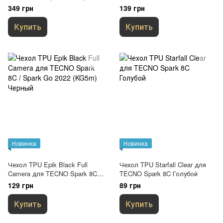
Go 2022 (KG5m) Черный
Spark 8C / Spark Go 2022
349 грн
139 грн
(KG5m) Бесцветный
(прозрачный)
Купить
Купить
Новинка
Новинка
Чехол TPU Epik Black Full
Чехол TPU Starfall Clear для
Camera для TECNO Spark 8C /
TECNO Spark 8C Голубой
Spark Go 2022 (KG5m) Черный
129 грн
89 грн
Купить
Купить