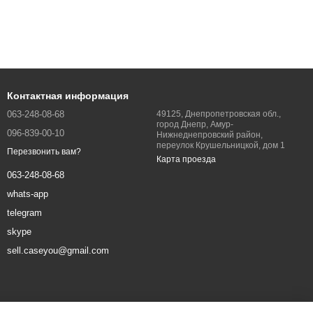
Контактная информация
063-248-08-68
49125, Днепропетровская обл.,
город Днепр, Амур-
096-839-00-10
Нижнеднепровский район,
переулок Крушельницкой, дом 1
Перезвонить вам?
Карта проезда
063-248-08-68
whats-app
telegram
skype
sell.caseyou@gmail.com