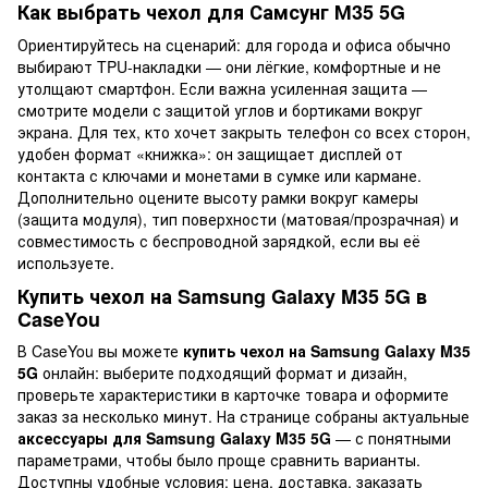
Как выбрать чехол для Самсунг М35 5G
Ориентируйтесь на сценарий: для города и офиса обычно
выбирают TPU-накладки — они лёгкие, комфортные и не
утолщают смартфон. Если важна усиленная защита —
смотрите модели с защитой углов и бортиками вокруг
экрана. Для тех, кто хочет закрыть телефон со всех сторон,
удобен формат «книжка»: он защищает дисплей от
контакта с ключами и монетами в сумке или кармане.
Дополнительно оцените высоту рамки вокруг камеры
(защита модуля), тип поверхности (матовая/прозрачная) и
совместимость с беспроводной зарядкой, если вы её
используете.
Купить чехол на Samsung Galaxy M35 5G в
CaseYou
В CaseYou вы можете
купить чехол на Samsung Galaxy M35
5G
онлайн: выберите подходящий формат и дизайн,
проверьте характеристики в карточке товара и оформите
заказ за несколько минут. На странице собраны актуальные
аксессуары для Samsung Galaxy M35 5G
— с понятными
параметрами, чтобы было проще сравнить варианты.
Доступны удобные условия: цена, доставка, заказать