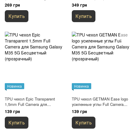
M35 5G Черный
Samsung Galaxy M35 5G
269 грн
349 грн
Белый / White
Купить
Купить
Новинка
Новинка
TPU чехол Epic Transparent
TPU чехол GETMAN Ease logo
1,5mm Full Camera для
усиленные углы Full Camera
Samsung Galaxy M35 5G
для Samsung Galaxy M35 5G
139 грн
139 грн
Бесцветный (прозрачный)
Бесцветный (прозрачный)
Купить
Купить