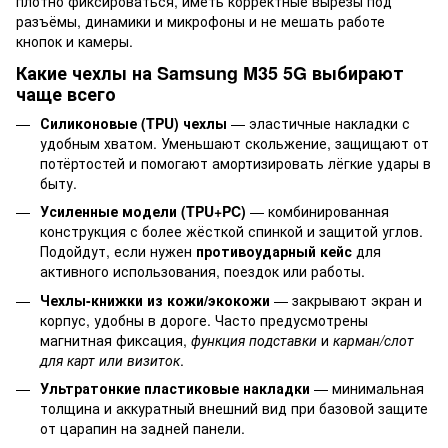
плотно фиксироваться, иметь корректные вырезы под
разъёмы, динамики и микрофоны и не мешать работе
кнопок и камеры.
Какие чехлы на Samsung M35 5G выбирают
чаще всего
Силиконовые (TPU) чехлы
— эластичные накладки с
удобным хватом. Уменьшают скольжение, защищают от
потёртостей и помогают амортизировать лёгкие удары в
быту.
Усиленные модели (TPU+PC)
— комбинированная
конструкция с более жёсткой спинкой и защитой углов.
Подойдут, если нужен
противоударный кейс
для
активного использования, поездок или работы.
Чехлы-книжки из кожи/экокожи
— закрывают экран и
корпус, удобны в дороге. Часто предусмотрены
магнитная фиксация,
функция подставки
и
карман/слот
для карт или визиток
.
Ультратонкие пластиковые накладки
— минимальная
толщина и аккуратный внешний вид при базовой защите
от царапин на задней панели.