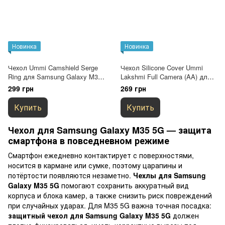
Новинка
Новинка
Чехол Ummi Camshield Serge
Чехол Silicone Cover Ummi
Ring для Samsung Galaxy M35
Lakshmi Full Camera (AA) для
5G Зеленый / Green
Samsung Galaxy M35 5G
299 грн
269 грн
Коричневый / Brown
Купить
Купить
Чехол для Samsung Galaxy M35 5G — защита
смартфона в повседневном режиме
Смартфон ежедневно контактирует с поверхностями,
носится в кармане или сумке, поэтому царапины и
потёртости появляются незаметно.
Чехлы для Samsung
Galaxy M35 5G
помогают сохранить аккуратный вид
корпуса и блока камер, а также снизить риск повреждений
при случайных ударах. Для M35 5G важна точная посадка:
защитный чехол для Samsung Galaxy M35 5G
должен