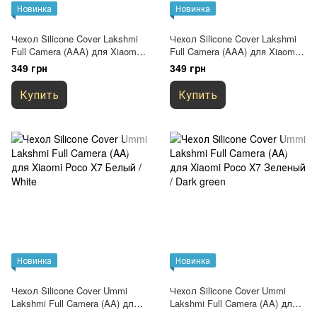
Новинка
Новинка
Чехол Silicone Cover Lakshmi
Чехол Silicone Cover Lakshmi
Full Camera (AAA) для Xiaomi
Full Camera (AAA) для Xiaomi
Poco X7 Розовый / Pink Sand
Poco X7 Белый / White
349 грн
349 грн
Купить
Купить
Новинка
Новинка
Чехол Silicone Cover Ummi
Чехол Silicone Cover Ummi
Lakshmi Full Camera (AA) для
Lakshmi Full Camera (AA) для
Xiaomi Poco X7 Белый / White
Xiaomi Poco X7 Зеленый / Dark