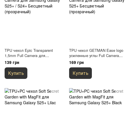
TPU чехол Epic Transparent
TPU чехол GETMAN Ease logo
1,5mm Full Camera для
усиленные углы Full Camera
Samsung Galaxy S25+ / S24+
для Samsung Galaxy S25+
139 грн
169 грн
Бесцветный (прозрачный)
Бесцветный (прозрачный)
Купить
Купить