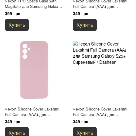
Чехол TPU Space Case with
Чехол Silicone Cover Lakshmi
MagSafe для Samsung Galaxy
Full Camera (AAA) для
S25+ / S24+ Прозрачный
Samsung Galaxy S25+
399 грн
349 грн
Зеленый / Cyprus Green
Купить
Купить
Чехол Silicone Cover Lakshmi
Чехол Silicone Cover Lakshmi
Full Camera (AAA) для
Full Camera (AAA) для
Samsung Galaxy S25+
Samsung Galaxy S25+
349 грн
349 грн
Розовый / Pink Sand
Сиреневый / Dasheen
Купить
Купить