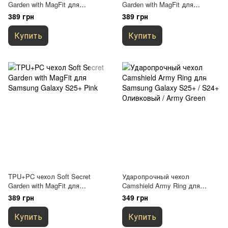
Garden with MagFit для
Garden with MagFit для
Samsung Galaxy S25+ Mint
Samsung Galaxy S25+ White
389 грн
389 грн
Купить
Купить
TPU+PC чехол Soft Secret
Ударопрочный чехол
Garden with MagFit для
Camshield Army Ring для
Samsung Galaxy S25+ Pink
Samsung Galaxy S25+ / S24+
389 грн
349 грн
Оливковый / Army Green
Купить
Купить