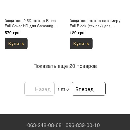
Защитное 2.5D стекло Blueo
Защитное стекло на камеру
Full Cover HD для Samsung
Full Block (тех.пак) для
Galaxy S25+ / S24+ Черный
Samsung Galaxy S25+ Черный
579 грн
129 грн
Купить
Купить
Показать еще 20 товаров
Назад
Вперед
1
из 6
063-248-08-68
096-839-00-10