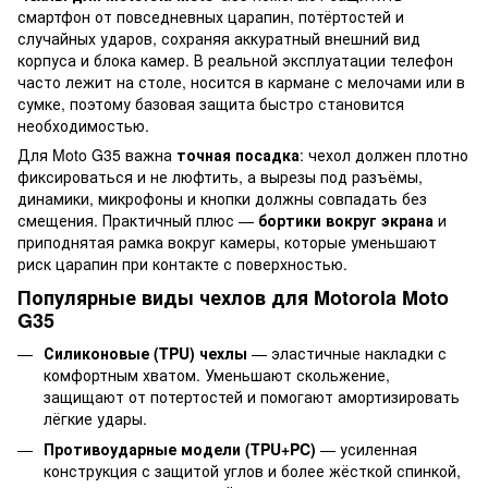
смартфон от повседневных царапин, потёртостей и
случайных ударов, сохраняя аккуратный внешний вид
корпуса и блока камер. В реальной эксплуатации телефон
часто лежит на столе, носится в кармане с мелочами или в
сумке, поэтому базовая защита быстро становится
необходимостью.
Для Moto G35 важна
точная посадка
: чехол должен плотно
фиксироваться и не люфтить, а вырезы под разъёмы,
динамики, микрофоны и кнопки должны совпадать без
смещения. Практичный плюс —
бортики вокруг экрана
и
приподнятая рамка вокруг камеры, которые уменьшают
риск царапин при контакте с поверхностью.
Популярные виды чехлов для Motorola Moto
G35
Силиконовые (TPU) чехлы
— эластичные накладки с
комфортным хватом. Уменьшают скольжение,
защищают от потертостей и помогают амортизировать
лёгкие удары.
Противоударные модели (TPU+PC)
— усиленная
конструкция с защитой углов и более жёсткой спинкой,