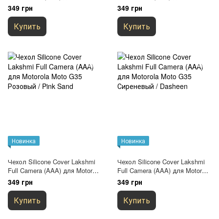
Moto G35 Белый / White
Moto G35 Зеленый / Cyprus
349 грн
349 грн
Green
Купить
Купить
Новинка
Новинка
Чехол Silicone Cover Lakshmi
Чехол Silicone Cover Lakshmi
Full Camera (AAA) для Motorola
Full Camera (AAA) для Motorola
Moto G35 Розовый / Pink Sand
Moto G35 Сиреневый /
349 грн
349 грн
Dasheen
Купить
Купить