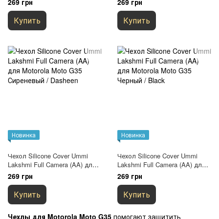
269 грн
269 грн
Pink Sand
Midnight Blue
Купить
Купить
Новинка
Новинка
Чехол Silicone Cover Ummi
Чехол Silicone Cover Ummi
Lakshmi Full Camera (AA) для
Lakshmi Full Camera (AA) для
Motorola Moto G35 Сиреневый /
Motorola Moto G35 Черный /
269 грн
269 грн
Dasheen
Black
Купить
Купить
Чехлы для Motorola Moto G35
помогают защитить