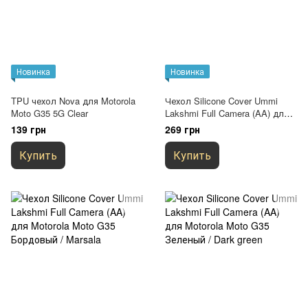
Новинка
Новинка
TPU чехол Nova для Motorola
Чехол Silicone Cover Ummi
Moto G35 5G Clear
Lakshmi Full Camera (AA) для
Motorola Moto G35 Белый /
139 грн
269 грн
White
Купить
Купить