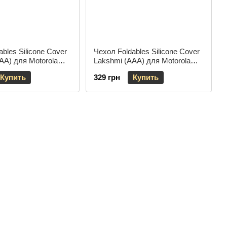
bles Silicone Cover
Чехол Foldables Silicone Cover
AA) для Motorola
Lakshmi (AAA) для Motorola
tra Зеленый / Cyprus
Razr 50 Ultra Розовый / Pink
Купить
329 грн
Купить
Sand