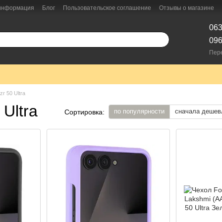
 информация
Блог
Пользовательское соглашение
Отзывы о магазине
063
096
Пер
zr 50 Ultra
Ultra
по популярности
сначала дешев
Сортировка: