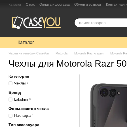
Перейти к основному контенту
Каталог
О нас
Оплата и доставка
Обмен и возврат
Контактная
Каталог
Чехлы на телефон CaseYou
Motorola
Motorola Razr-серии
Motorola Ra
Чехлы для Motorola Razr 50 
Категория
Чехлы
6
Бренд
Lakshmi
6
Форм-фактор чехла
Накладка
6
Тип аксессуара