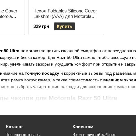
one Cover
Чехол Foldables Silicone Cover
torola
Lakshmi (AAA) для Motorola
ний /
Razr 50 Ultra Белый / White
329 грн
Купить
 50 Ultra
помогают защитить складной смартфон от повседневных 
корпуса и блока камер. Для Razr 50 Ultra важно, чтобы аксессуар
ир, увеличивать зазоры и ухудшать комфорт при открытии и закры
внимание на
точную посадку
и корректные вырезы под разъёмы, 
нятая рамка вокруг камер, а также совместимость с
внешним экра
я можно выбрать ультратонкие накладки для сохранения компактн
ы чехлов для Motorola Razr 50 Ultra
 чехлы
— эластичные, комфортные в руке, уменьшают скольжение 
нные модели (TPU+PC)
— более жёсткая спинка и защита углов, 
жи
— строгий стиль и приятные тактильные ощущения; подходят д
Каталог
Клиентам
Трендовые товары
Вход в личный кабинет
дки
— минимальная толщина, когда важно сохранить компактность 