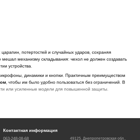
царапин, потертостей и случайных ударов, сохраняя
 не мешал механизму складывания: чехол не должен создавать
тии устройства.
микрофоны, динамики и кнопки. Практичным преимуществом
ном
, чтобы им было удобно пользоваться без ограничений. В
ости или усиленные модели для повышенной защиты.
и защищают от потертостей.
когда нужен повышенный уровень защиты при падениях.
ля офиса и повседневного режима.
Контактная информация
063-248-08-68
49125, Днепропетровская обл.,
складного смартфона и удобство в кармане.