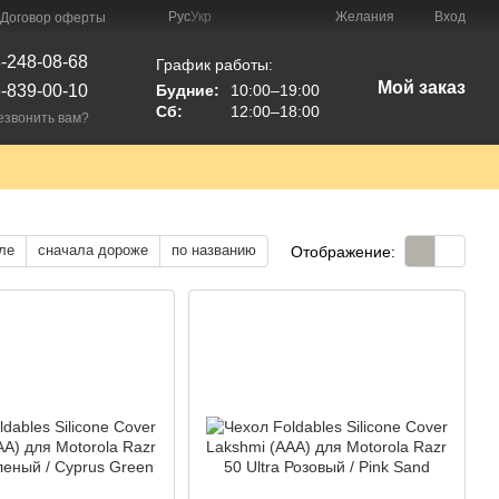
Рус
Укр
Желания
Вход
Договор оферты
-248-08-68
График работы:
Мой заказ
-839-00-10
Будние:
10:00–19:00
Сб:
12:00–18:00
езвонить вам?
ле
сначала дороже
по названию
Отображение: