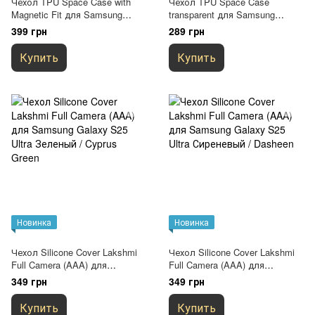
Чехол TPU Space Case with
Чехол TPU Space Case
Magnetic Fit для Samsung
transparent для Samsung
Galaxy S25 Ultra Прозрачный
Galaxy S25 Ultra Прозрачный
399 грн
289 грн
Купить
Купить
Новинка
Новинка
Чехол Silicone Cover Lakshmi
Чехол Silicone Cover Lakshmi
Full Camera (AAA) для
Full Camera (AAA) для
Samsung Galaxy S25 Ultra
Samsung Galaxy S25 Ultra
349 грн
349 грн
Зеленый / Cyprus Green
Сиреневый / Dasheen
Купить
Купить