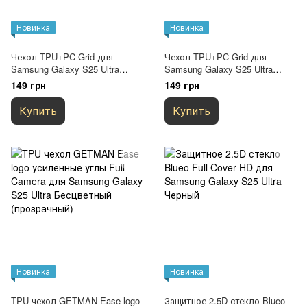
Новинка
Новинка
Чехол TPU+PC Grid для
Чехол TPU+PC Grid для
Samsung Galaxy S25 Ultra
Samsung Galaxy S25 Ultra
White
Green
149 грн
149 грн
Купить
Купить
Новинка
Новинка
TPU чехол GETMAN Ease logo
Защитное 2.5D стекло Blueo