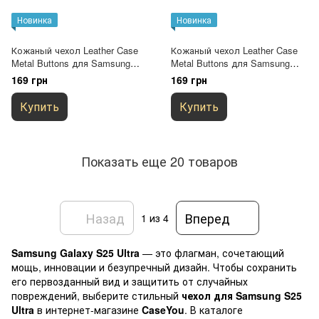
Новинка
Новинка
Кожаный чехол Leather Case
Кожаный чехол Leather Case
Metal Buttons для Samsung
Metal Buttons для Samsung
Galaxy S25 Ultra Red
Galaxy S25 Ultra Light Purple
169 грн
169 грн
Купить
Купить
Показать еще 20 товаров
Назад
Вперед
1
из 4
Samsung Galaxy S25 Ultra
— это флагман, сочетающий
мощь, инновации и безупречный дизайн. Чтобы сохранить
его первозданный вид и защитить от случайных
повреждений, выберите стильный
чехол для Samsung S25
Ultra
в интернет-магазине
CaseYou
. В каталоге