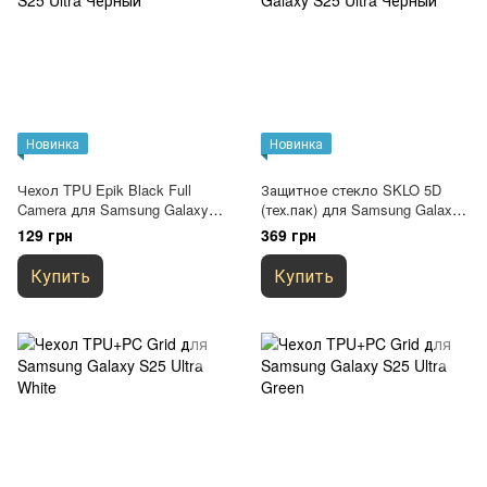
Новинка
Новинка
Чехол TPU Epik Black Full
Защитное стекло SKLO 5D
Camera для Samsung Galaxy
(тех.пак) для Samsung Galaxy
S25 Ultra Черный
S25 Ultra Черный
129 грн
369 грн
Купить
Купить