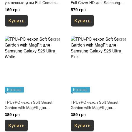
усиленные углы Full Camera
Full Cover HD для Samsung
для Samsung Galaxy S25 Ultra
Galaxy S25 Ultra Черный
169 грн
579 грн
Бесцветный (прозрачный)
Купить
Купить
Новинка
Новинка
TPU+PC чехол Soft Secret
TPU+PC чехол Soft Secret
Garden with MagFit для
Garden with MagFit для
Samsung Galaxy S25 Ultra
Samsung Galaxy S25 Ultra Pink
389 грн
389 грн
White
Купить
Купить