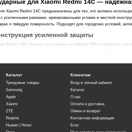
ударные для Xiaomi Redmi 14C — надёжна
я Xiaomi Redmi 14C предназначены для тех, кто активно использу
 с усиленными рамками, армированными углами и жесткой конструк
арах о твёрдую поверхность. Подходят для городских условий, акт
онструкция усиленной защиты
ля Redmi 14C обычно изготовлены из гибкого TPU и прочного пла
няя панель переносит энергетику. Усиленные рамки, бортики вокруг
ртфона к внешним воздействиям.
и чехлов противоударных
Каталог
Клиентам
 защитой платы и углов, модели Full Camera с усиленным блоком 
Трендовые товары
Вход в личный кабинет
ркой. Некоторые варианты имеют встроенную подставку, кольцо-д
Samsung
Каталог
 точную посадку.
Apple
О нас
и совместимость
Xiaomi
Оплата и доставка
лностью совместимы с Xiaomi Redmi 14C — вы получите точные вы
ZTE
Обмен и возврат
е мешают беспроводной зарядке (если поддерживается), не увели
Realme
Контактная информация
защиты по сравнению с обычными накладками.
Huawei | Honor
Блог