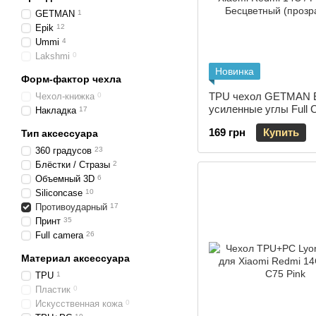
GETMAN
1
Epik
12
Ummi
4
Lakshmi
0
Новинка
Форм-фактор чехла
TPU чехол GETMAN E
Чехол-книжка
0
усиленные углы Full 
Накладка
17
для Xiaomi Redmi 14C
169 грн
Купить
Тип аксессуара
C75 Бесцветный (про
360 градусов
23
Блёстки / Стразы
2
Объемный 3D
6
Siliconcase
10
Противоударный
17
Принт
35
Full camera
26
Материал аксессуара
TPU
1
Пластик
0
Искусственная кожа
0