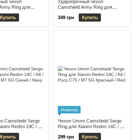
ный чехол
Ударопрочный чехол
Army Ring для
Camshield Army Ring для
mi 14C / A4 / Poco
Xiaomi Redmi 14C / A4 / Poco
Купить
349 грн
Купить
овый / Army Green
C75 Синий / Navy
Новинка
i Camshield Serge
Чехол Ummi Camshield Serge
iaomi Redmi 14C / A4
Ring для Xiaomi Redmi 14C / A4
 / M7 5G Синий /
/ Poco C75 / M7 5G Красный /
Купить
299 грн
Купить
Red