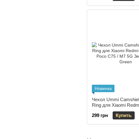
Новинка
Чехол Ummi Camshiel
Ring для Xiaomi Redmi
/ Poco C75 / M7 5G З
299 грн
Купить
Green