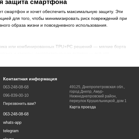
я защита смартфона
ет смартфон и хочет обеспечить максимальную защиту. Эти
цией для того, чтобы минимизировать риск повреждений при
ивного образа жизни и повседневного использования.
стика или комбинированных TPU+PC решений — мягкие борта
 экрана и камеры, амортизирующие вставки — всё это
Контактная информация
камер, версии с металлическими рамками, накладки с ребрами
063-248-08-68
49125, Днепропетровская обл.,
ержатель или нескользящее покрытие. Все рассчитаны на
город Днепр, Амур-
096-839-00-10
Нижнеднепровский район,
переулок Крушельницкой, дом 1
Перезвонить вам?
Карта проезда
063-248-08-68
резы под кнопки, порты, камеру и динамики, не теряя
whats-app
чивают устройство сверх меры, но обеспечивают значительно
telegram