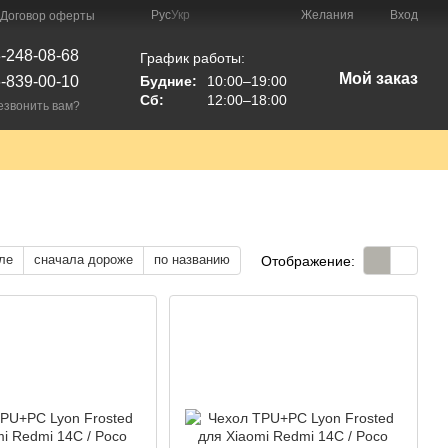
Рус
Укр
Желания
Вход
Договор оферты
-248-08-68
График работы:
Мой заказ
-839-00-10
Будние:
10:00–19:00
Сб:
12:00–18:00
езвонить вам?
ле
сначала дороже
по названию
Отображение: