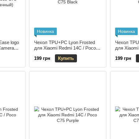
Новинка
Новинка
ase logo
Чехол TPU+PC Lyon Frosted
Чехол TPU
Camera
для Xiaomi Redmi 14C / Poco
для Xiaomi
 / Poco
C75 Black
C75 Green
199 грн
Купить
199 грн
зрачный)