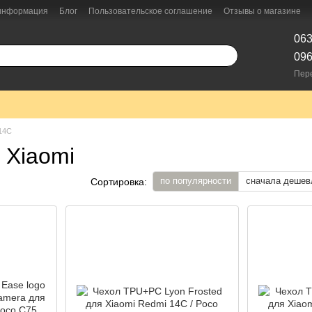
 информация
Блог
Пользовательское соглашение
Отзывы о магазине
063
096
Пер
 14C
 Xiaomi
по популярности
сначала дешев
Сортировка: