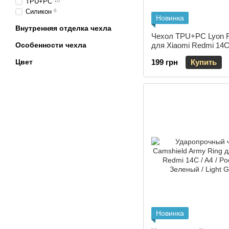
TPU+PC
10
Силикон
6
Новинка
Внутренняя отделка чехла
Чехол TPU+PC Lyon F
Особенности чехла
для Xiaomi Redmi 14C
C75 Pink
Цвет
199 грн
Купить
Новинка