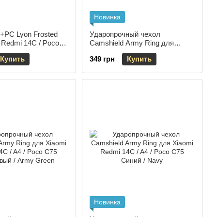
Новинка
+PC Lyon Frosted
Ударопрочный чехол
 Redmi 14C / Poco
Camshield Army Ring для
Blue
Xiaomi Redmi 14C / A4 / Poco
Купить
349 грн
Купить
C75 Голубой / Light Blue
Новинка