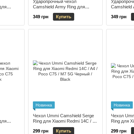
Ударопрочный чехол
Ударопроч
для
Camshield Army Ring для
Camshield 
 / Poco
Xiaomi Redmi 14C / A4 / Poco
Xiaomi Red
349 грн
Купить
349 грн
reen
C75 Красный / Red
C75 Оливк
Новинка
Новинка
Чехол Ummi Camshield Serge
Чехол Umm
для
Ring для Xiaomi Redmi 14C / A4
Ring для X
 / Poco
/ Poco C75 / M7 5G Черный /
/ Poco C75
299 грн
Купить
299 грн
Black
Navy