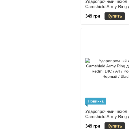
Ударопрочный чехол
Camshield Army Ring 
Xiaomi Redmi 14C / A4
349 грн
Купить
C75 Зеленый / Light G
Новинка
Ударопрочный чехол
Camshield Army Ring 
Xiaomi Redmi 14C / A4
349 грн
Купить
C75 Черный / Black