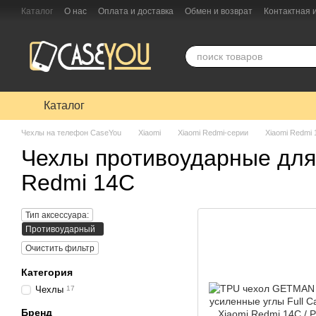
Перейти к основному контенту
Каталог
О нас
Оплата и доставка
Обмен и возврат
Контактная
Каталог
Чехлы на телефон CaseYou
Xiaomi
Xiaomi Redmi-серии
Xiaomi Redmi
Чехлы противоударные для
Redmi 14C
Тип аксессуара:
Противоударный
Очистить фильтр
Категория
Чехлы
17
Бренд