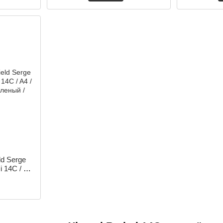
d Serge
 14C / A4
еленый /