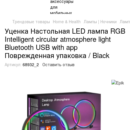
Трендовые товары
Home & Health
Лампы | Ночники
Ламп
Уценка Настольная LED лампа RGB
Intelligent circular atmosphere light
Bluetooth USB with app
Поврежденная упаковка / Black
Артикул:
68932_2
Оставить отзыв